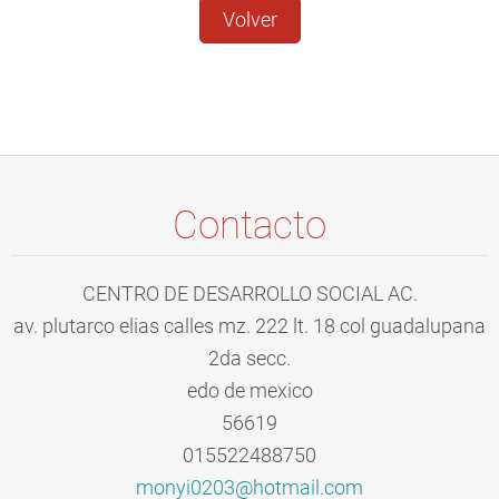
Volver
Contacto
CENTRO DE DESARROLLO SOCIAL AC.
av. plutarco elias calles mz. 222 lt. 18 col guadalupana
2da secc.
edo de mexico
56619
015522488750
monyi020
3@hotmai
l.com